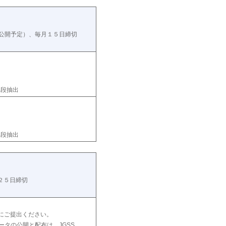
に公開予定）、毎月１５日締切
二段抽出
二段抽出
２５日締切
にご提出ください。
ータの公開と配布は、JGSS