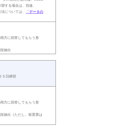
を希望する場合は、別途、
方法については、
「データの
の両方に回答してもらう形
二段抽出
２５日締切
の両方に回答してもらう形
二段抽出（ただし、留置票は