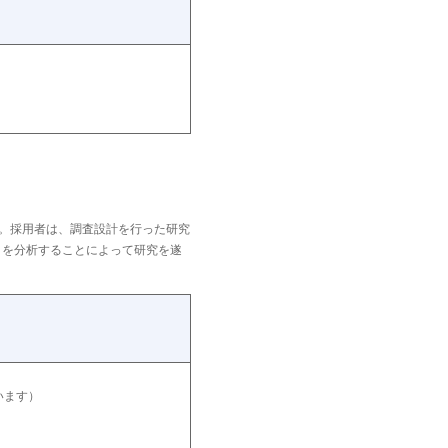
い。採用者は、調査設計を行った研究
）を分析することによって研究を遂
います）