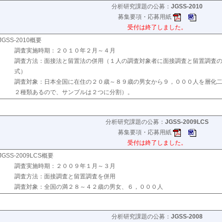
分析研究課題の公募：
JGSS-2010
募集要項・応募用紙
受付は終了しました。
JGSS-2010概要
調査実施時期：２０１０年２月～４月
調査方法：面接法と留置法の併用（１人の調査対象者に面接調査と留置調査
式）
調査対象：日本全国に在住の２０歳～８９歳の男女から９，０００人を層化
２種類あるので、サンプルは２つに分割）。
分析研究課題の公募：
JGSS-2009LCS
募集要項・応募用紙
受付は終了しました。
JGSS-2009LCS概要
調査実施時期：２００９年１月～３月
調査方法：面接調査と留置調査を併用
調査対象：全国の満２８～４２歳の男女、６，０００人
分析研究課題の公募：
JGSS-2008