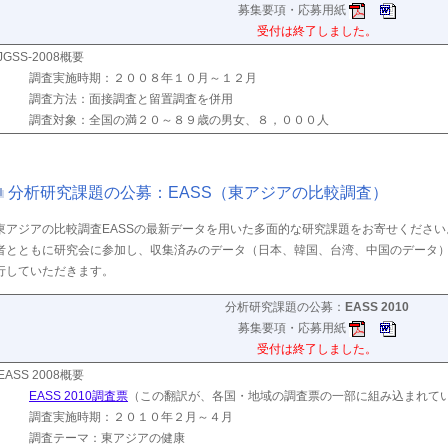
募集要項・応募用紙
受付は終了しました。
JGSS-2008概要
調査実施時期：２００８年１０月～１２月
調査方法：面接調査と留置調査を併用
調査対象：全国の満２０～８９歳の男女、８，０００人
分析研究課題の公募：EASS（東アジアの比較調査）
東アジアの比較調査EASSの最新データを用いた多面的な研究課題をお寄せくださ
者とともに研究会に参加し、収集済みのデータ（日本、韓国、台湾、中国のデータ
行していただきます。
分析研究課題の公募：
EASS 2010
募集要項・応募用紙
受付は終了しました。
EASS 2008概要
EASS 2010調査票
（この翻訳が、各国・地域の調査票の一部に組み込まれて
調査実施時期：２０１０年２月～４月
調査テーマ：東アジアの健康