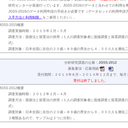
研究センターが直接行っています。JGSS-2016のデータと合わせての利用
JGSS-2016のデータ利用申請の手続きが必要です（データセットの利用申請
入手方法と利用制限」
をご参照ください）。
JGSS-2015概要
調査実施時期：２０１５年２月～５月
調査方法：面接法と留置法の併用（１人の調査対象者に面接調査と留置調査
式）
調査対象：日本全国に在住の２０歳～８９歳の男女から４，５００人を層化
分析研究課題の公募：
JGSS-2012
募集要項・応募用紙
受付期間：２０１３年８月～２０１４年１２月まで、毎月
受付は終了しました。
JGSS-2012概要
調査実施時期：２０１２年２月～４月
調査方法：面接法と留置法の併用（１人の調査対象者に面接調査と留置調査
式）
調査対象：日本全国に在住の２０歳～８９歳の男女から９，０００人を層化
２種類あるので、サンプルは２つに分割）。