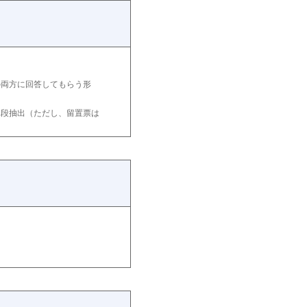
の両方に回答してもらう形
二段抽出（ただし、留置票は