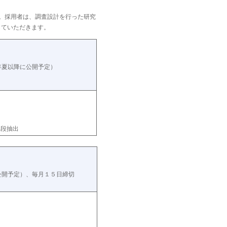
い。採用者は、調査設計を行った研究
していただきます。
年夏以降に公開予定）
二段抽出
公開予定）、毎月１５日締切