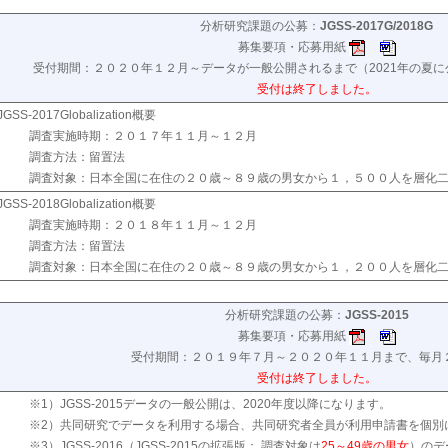
分析研究課題の公募：
JGSS-2017G/2018G
募集要項・応募用紙
受付期間：２０２０年１２月～データが一般公開されるまで（2021年の夏
受付は終了しました。
JGSS-2017Globalization概要
調査実施時期：２０１７年１１月～１２月
調査方法：留置法
調査対象：日本全国に在住の２０歳～８９歳の男女から１，５００人を層化
JGSS-2018Globalization概要
調査実施時期：２０１８年１１月～１２月
調査方法：留置法
調査対象：日本全国に在住の２０歳～８９歳の男女から１，２００人を層化
分析研究課題の公募：
JGSS-2015
募集要項・応募用紙
受付期間：２０１９年７月～２０２０年１１月まで、毎月
受付は終了しました。
※1）JGSS-2015データの一般公開は、2020年度以降になります。
※2）共同研究でデータを利用する場合、共同研究者全員が利用申請書を個別
※3）JGSS-2016（JGSS-2015の拡張版； 調査対象は
25～49歳の男女
）のデ