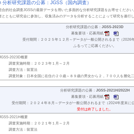
分析研究課題の公募：JGSS（国内調査）
総合的社会調査JGSSの最新データを用いた多面的な分析研究課題をお寄せくださ
者とともに研究会に参加し、収集済みのデータを分析することによって研究を遂行
分析研究課題の公募：
JGSS-2023D
募集要項・応募用紙
受付期間：２０２５年１２月～データが一般公開されるまで（2026
ふるってご応募ください。
JGSS-2023D概要
調査実施時期：２０２３年１月～２月
調査方法：留置法
調査対象：日本全国に在住の２０歳～８９歳の男女から２，７００人を層化
分析研究課題の公募：
JGSS-2021H/2022H
募集要項・応募用紙
受付期間：２０２４年８月～データが一般公開されるまで（2024年度末に
受付は終了しました。
JGSS-2021H概要
調査実施時期：２０２１年１月～２月
調査方法：留置法